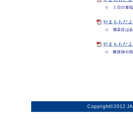
☆ １日の食塩摂
やまももだよりV
☆ 感染症はあな
やまももだよりV
☆ 糖尿病や高齢
Copyright©2012 J