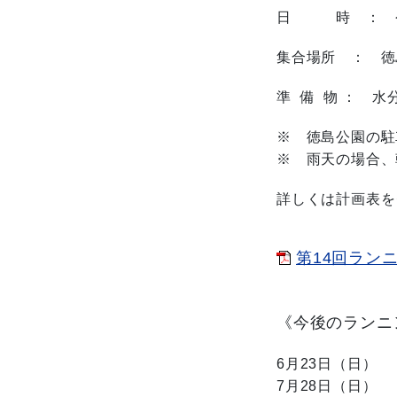
日 時 ： 令
集合場所 ： 
準 備 物 ： 
※ 徳島公園の駐
※ 雨天の場合、
詳しくは計画表を
第14回ランニン
《
今後のランニ
6月23日（日）
7月28日（日）