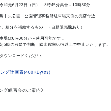
和元6月23日（日） 8
時45
分集合～10時30分
徳島中央公園
公園管理事務所駐車場東側の売店付近
水分、糖分を補給するもの （自動販売機あり）
車場は8時30分から使用可能です 。
朝5時の段階で判断、降水確率60%以上で中止いたします。
ダウンロードください。
グ計画表(408KBytes)
ング練習会のご案内
》